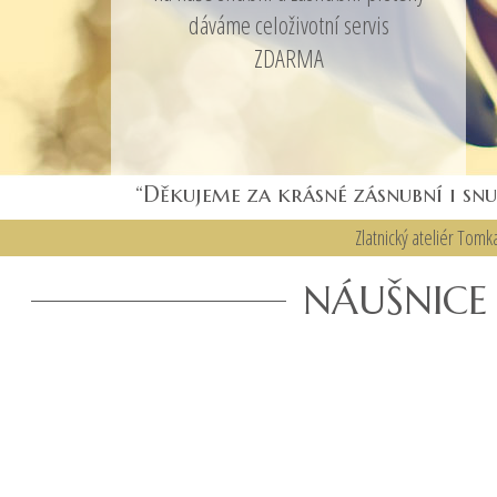
dáváme celoživotní servis
ZDARMA
“Děkujeme za krásné zásnubní i sn
Zlatnický ateliér Tomk
NÁUŠNICE