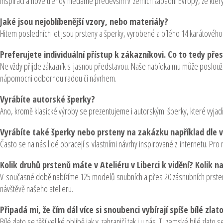
Inspiraci a nové trendy hledáme především v zemích západní Evropy, ze kter
Jaké jsou nejoblíbenější vzory, nebo materiály?
Hitem posledních let jsou prsteny a šperky, vyrobené z bílého 14 karátového 
Preferujete individuální přístup k zákazníkovi. Co to tedy př
Ne vždy přijde zákazník s jasnou představou. Naše nabídka mu může poslouži
nápomocni odbornou radou či návrhem.
Vyrábíte autorské šperky?
Ano, kromě klasické výroby se prezentujeme i autorskými šperky, které vyjadřu
Vyrábíte také šperky nebo prsteny na zakázku například dle 
Často se na nás lidé obracejí s vlastními návrhy inspirované z internetu. Pr
Kolik druhů prstenů máte v Ateliéru v Liberci k vidění? Kolik n
V současné době nabízíme 125 modelů snubních a přes 20 zásnubních prsten
návštěvě našeho atelieru.
Připadá mi, že čím dál více si snoubenci vybírají spíše bílé zlat
Bílé zlato se těší veliké oblibě jak v zahraničí tak i u nás. Tuzemské bílé zlat