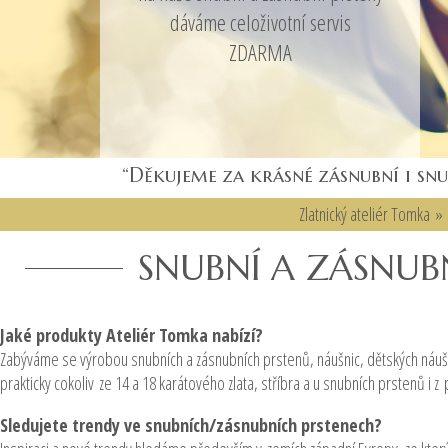
dáváme celoživotní servis
ZDARMA
“Děkujeme za krásné zásnubní i sn
Zlatnický ateliér Tomka
SNUBNÍ A ZÁSNUB
Jaké produkty Ateliér Tomka nabízí?
Zabýváme se výrobou snubních a zásnubních prstenů, náušnic, dětských náušn
prakticky cokoliv ze 14 a 18 karátového zlata, stříbra a u snubních prstenů i z p
Sledujete trendy ve snubních/zásnubních prstenech?