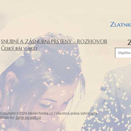
SNUBNÍ A ZÁSNUBNÍ PRSTENY - ROZHOVOR
Z
Český ráj v akci
Copyright ©2026 AtelierTomka.cz | Všechna práva vyhrazena
Made by:
Jsem na web.cz